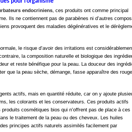
ques pour l’organisme
urbateurs endocriniens
, ces produits ont comme principal
sme. Ils ne contiennent pas de parabènes ni d’autres compo
iniens provoquent des maladies dégénératives et le dérèglem
male, le risque d’avoir des irritations est considérablemen
ontraire, la composition naturelle et biologique des ingrédie
deur et reste bénéfique pour la peau. La douceur des ingrédi
iter que la peau sèche, démange, fasse apparaître des roug
ents actifs, mais en quantité réduite, car on y ajoute plusie
ms, les colorants et les conservateurs. Ces produits actifs
s produits cosmétiques bios qui n’offrent pas de place à ces
dans le traitement de la peau ou des cheveux. Les huiles
des principes actifs naturels assimilés facilement par