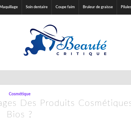
Maquillage
Soin dentaire
Coupe faim
Bruleur de graisse
Pilule
Cosmétique
ages Des Produits Cosmétique
Bios ?