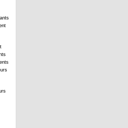
sants
ent
t
nts
ents
eurs
urs