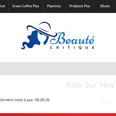
i.et
Green Coffee Plus
Piperinox
Probiosin Plus
Silvets
Avis Sur He
Dernière mise à jour: 08.08.26