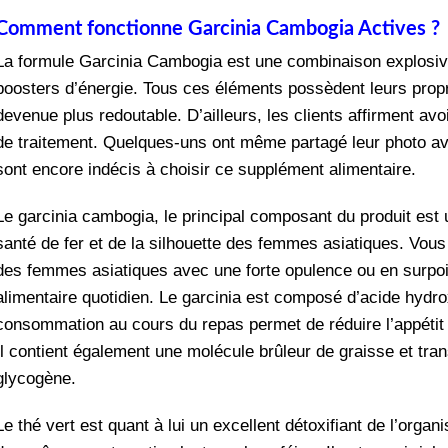
Comment fonctionne Garcinia Cambogia Actives ?
La formule Garcinia Cambogia est une combinaison explosive
boosters d’énergie. Tous ces éléments possèdent leurs propre
devenue plus redoutable. D’ailleurs, les clients affirment a
de traitement. Quelques-uns ont même partagé leur photo av
sont encore indécis à choisir ce supplément alimentaire.
Le garcinia cambogia, le principal composant du produit est un 
santé de fer et de la silhouette des femmes asiatiques. Vou
des femmes asiatiques avec une forte opulence ou en surpoids
alimentaire quotidien. Le garcinia est composé d’acide hydro
consommation au cours du repas permet de réduire l’appétit 
Il contient également une molécule brûleur de graisse et tr
glycogène.
Le thé vert est quant à lui un excellent détoxifiant de l’orga