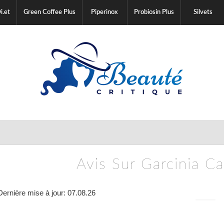
i.et
Green Coffee Plus
Piperinox
Probiosin Plus
Silvets
Avis Sur Garcinia C
Dernière mise à jour: 07.08.26