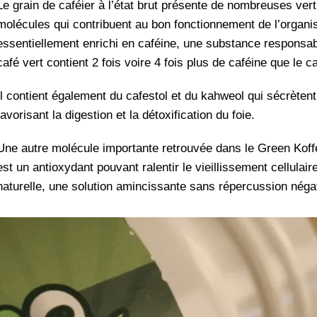
Le grain de caféier à l’état brut présente de nombreuses vertu
molécules qui contribuent au bon fonctionnement de l’organis
essentiellement enrichi en caféine, une substance responsab
café vert contient 2 fois voire 4 fois plus de caféine que le ca
Il contient également du cafestol et du kahweol qui sécrète
favorisant la digestion et la détoxification du foie.
Une autre molécule importante retrouvée dans le Green Koffe
est un antioxydant pouvant ralentir le vieillissement cellulair
naturelle, une solution amincissante sans répercussion néga