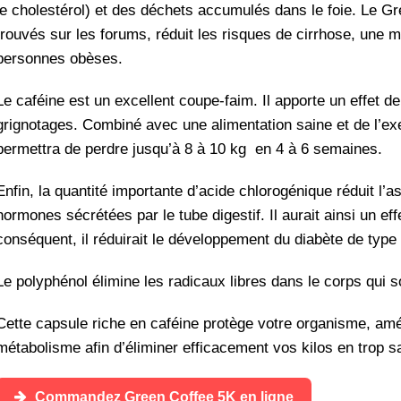
le cholestérol) et des déchets accumulés dans le foie. Le 
trouvés sur les forums, réduit les risques de cirrhose, une 
personnes obèses.
Le caféine est un excellent coupe-faim. Il apporte un effet de
grignotages. Combiné avec une alimentation saine et de l’e
permettra de perdre jusqu’à 8 à 10 kg en 4 à 6 semaines.
Enfin, la quantité importante d’acide chlorogénique réduit l’a
hormones sécrétées par le tube digestif. Il aurait ainsi un eff
conséquent, il réduirait le développement du diabète de type 
Le polyphénol élimine les radicaux libres dans le corps qui 
Cette capsule riche en caféine protège votre organisme, amél
métabolisme afin d’éliminer efficacement vos kilos en trop 
Commandez Green Coffee 5K en ligne