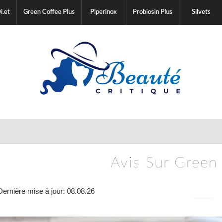
i.et
Green Coffee Plus
Piperinox
Probiosin Plus
Silvets
Avis Sur Green
Dernière mise à jour: 08.08.26