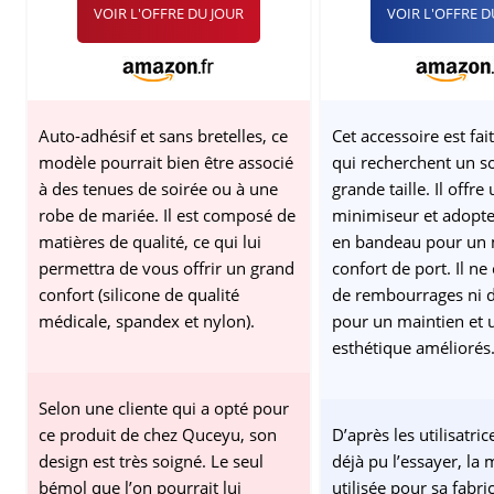
VOIR L'OFFRE DU JOUR
VOIR L'OFFRE D
Robes de Bal, Robes de Mariée-A
Auto-adhésif et sans bretelles, ce
Cet accessoire est fai
modèle pourrait bien être associé
qui recherchent un s
à des tenues de soirée ou à une
grande taille. Il offre 
robe de mariée. Il est composé de
minimiseur et adopt
matières de qualité, ce qui lui
en bandeau pour un 
permettra de vous offrir un grand
confort de port. Il n
confort (silicone de qualité
de rembourrages ni d
médicale, spandex et nylon).
pour un maintien et 
esthétique améliorés
Selon une cliente qui a opté pour
ce produit de chez Quceyu, son
D’après les utilisatric
design est très soigné. Le seul
déjà pu l’essayer, la 
bémol que l’on pourrait lui
utilisée pour sa fabri