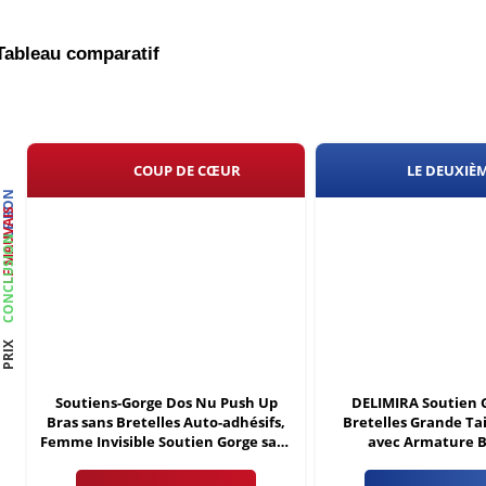
Tableau comparatif
COUP DE CŒUR
LE DEUXIÈ
LE BON
LE MAUVAIS
CONCLUSION
PRIX
Soutiens-Gorge Dos Nu Push Up
DELIMIRA Soutien 
Bras sans Bretelles Auto-adhésifs,
Bretelles Grande Tail
Femme Invisible Soutien Gorge sans
avec Armature 
Bretelles, Réutilisable Soutien
Minimiseur sans Remb
Gorge pour Les Robes de Soirée,
105D