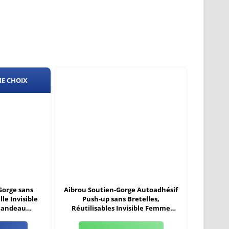
ME CHOIX
Gorge sans
Aibrou Soutien-Gorge Autoadhésif
le Invisible
Push-up sans Bretelles,
Bandeau
Réutilisables Invisible Femme
ourrage Noir
Silicone Bra Seamless, Mariage
Invisible Bra, Beige-style 1, Cup A