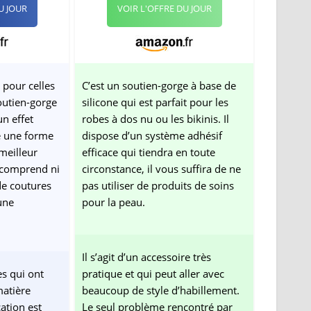
U JOUR
VOIR L'OFFRE DU JOUR
t pour celles
C’est un soutien-gorge à base de
outien-gorge
silicone qui est parfait pour les
un effet
robes à dos nu ou les bikinis. Il
e une forme
dispose d’un système adhésif
meilleur
efficace qui tiendra en toute
e comprend ni
circonstance, il vous suffira de ne
e coutures
pas utiliser de produits de soins
une
pour la peau.
.
Il s’agit d’un accessoire très
es qui ont
pratique et qui peut aller avec
matière
beaucoup de style d’habillement.
cation est
Le seul problème rencontré par