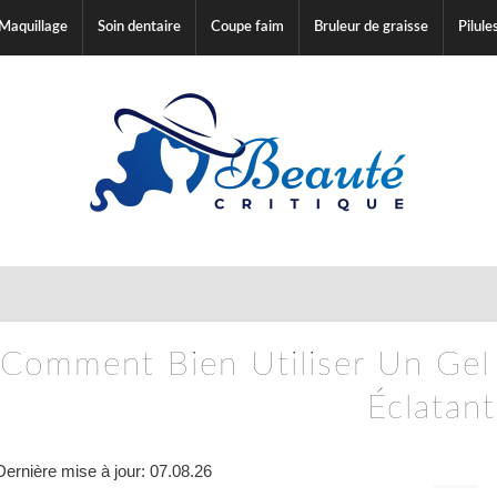
Maquillage
Soin dentaire
Coupe faim
Bruleur de graisse
Pilule
Comment Bien Utiliser Un Ge
Éclatant
Dernière mise à jour: 07.08.26