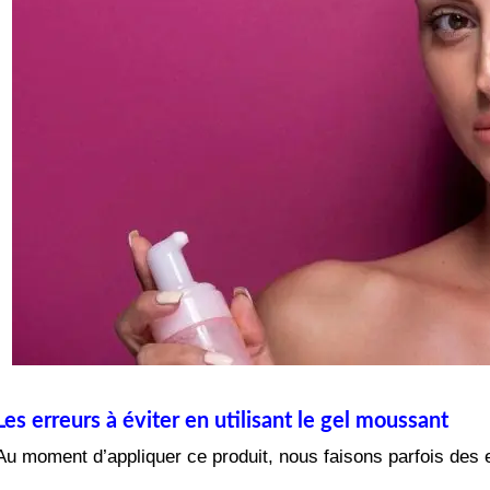
Les erreurs à éviter en utilisant le gel moussant
Au moment d’appliquer ce produit, nous faisons parfois des e