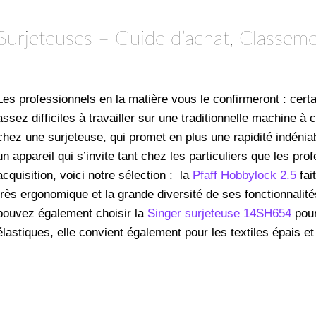
Surjeteuses – Guide d’achat, Classeme
Les professionnels en la matière vous le confirmeront : cert
assez difficiles à travailler sur une traditionnelle machine à
chez une surjeteuse, qui promet en plus une rapidité indéniable
un appareil qui s’invite tant chez les particuliers que les p
acquisition, voici notre sélection : la
Pfaff Hobbylock 2.5
fai
très ergonomique et la grande diversité de ses fonctionnalité
pouvez également choisir la
Singer surjeteuse 14SH654
pour
élastiques, elle convient également pour les textiles épais et di