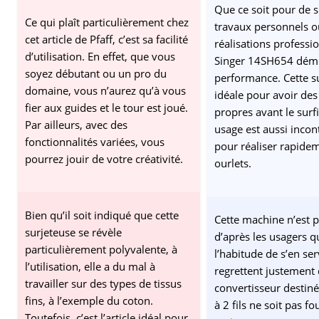
Que ce soit pour de 
Ce qui plaît particulièrement chez
travaux personnels o
cet article de Pfaff, c’est sa facilité
réalisations professio
d’utilisation. En effet, que vous
Singer 14SH654 dém
soyez débutant ou un pro du
performance. Cette su
domaine, vous n’aurez qu’à vous
idéale pour avoir de
fier aux guides et le tour est joué.
propres avant le surf
Par ailleurs, avec des
usage est aussi inco
fonctionnalités variées, vous
pour réaliser rapide
pourrez jouir de votre créativité.
ourlets.
Bien qu’il soit indiqué que cette
Cette machine n’est 
surjeteuse se révèle
d’après les usagers q
particulièrement polyvalente, à
l’habitude de s’en serv
l’utilisation, elle a du mal à
regrettent justement 
travailler sur des types de tissus
convertisseur destiné 
fins, à l’exemple du coton.
à 2 fils ne soit pas fo
Toutefois, c’est l’article idéal pour