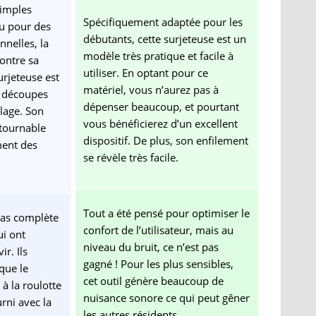
simples
Spécifiquement adaptée pour les
u pour des
débutants, cette surjeteuse est un
nnelles, la
modèle très pratique et facile à
ontre sa
utiliser. En optant pour ce
rjeteuse est
matériel, vous n’aurez pas à
s découpes
dépenser beaucoup, et pourtant
ilage. Son
vous bénéficierez d’un excellent
ntournable
dispositif. De plus, son enfilement
ment des
se révèle très facile.
Tout a été pensé pour optimiser le
pas complète
confort de l’utilisateur, mais au
ui ont
niveau du bruit, ce n’est pas
ir. Ils
gagné ! Pour les plus sensibles,
que le
cet outil génère beaucoup de
à la roulotte
nuisance sonore ce qui peut gêner
urni avec la
les autres résidents.