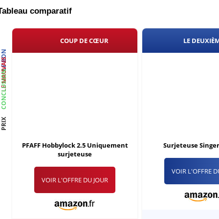
Tableau comparatif
COUP DE CŒUR
LE DEUXIÈ
LE BON
LE MAUVAIS
CONCLUSION
PRIX
PFAFF Hobbylock 2.5 Uniquement
Surjeteuse Singe
surjeteuse
VOIR L'OFFRE D
VOIR L'OFFRE DU JOUR