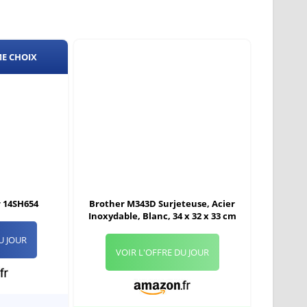
ME CHOIX
r 14SH654
Brother M343D Surjeteuse, Acier
Inoxydable, Blanc, 34 x 32 x 33 cm
U JOUR
VOIR L'OFFRE DU JOUR