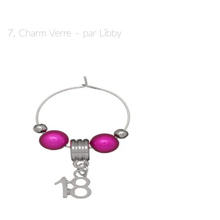
7. Charm Verre – par Libby