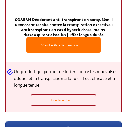
ODABAN Déodorant anti-transpirant en spray, 30ml I
Deodorant respire contre la transpiration excessive I
Antitranspirant en cas d'hyperhidrose, mains,
detranspirant aisselles | Effet longue durée
Voir Le Prix Sur Amazon.fr
Un produit qui permet de lutter contre les mauvaises
odeurs et la transpiration à la fois. Il est efficace et à
longue tenue.
Lire la suite