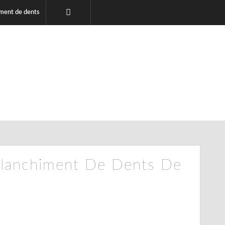
ment de dents
Blanchiment De Dents De
5