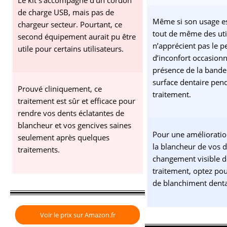
Le kit s’accompagne d’un cordon
de charge USB, mais pas de
Même si son usage est 
chargeur secteur. Pourtant, ce
tout de même des util
second équipement aurait pu être
n’apprécient pas le p
utile pour certains utilisateurs.
d’inconfort occasionn
présence de la bande 
surface dentaire pend
Prouvé cliniquement, ce
traitement.
traitement est sûr et efficace pour
rendre vos dents éclatantes de
blancheur et vos gencives saines
Pour une amélioratio
seulement après quelques
la blancheur de vos d
traitements.
changement visible d
traitement, optez po
de blanchiment denta
Voir le prix sur Amazon.fr