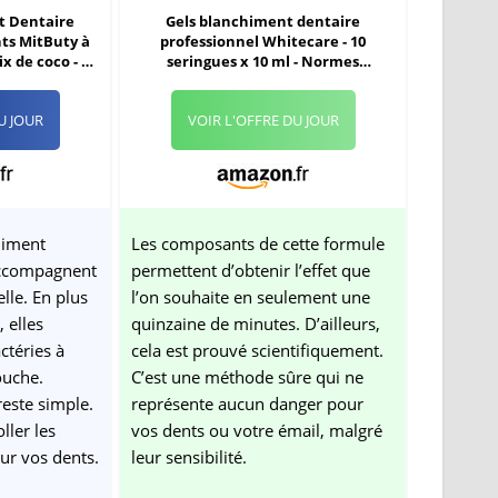
t Dentaire
Gels blanchiment dentaire
nts MitButy à
professionnel Whitecare - 10
ix de coco - 42
seringues x 10 ml - Normes
ment anti-
françaises - Efficace, rapide et sans
ances de
danger
U JOUR
VOIR L'OFFRE DU JOUR
entaire
himent
Les composants de cette formule
'accompagnent
permettent d’obtenir l’effet que
lle. En plus
l’on souhaite en seulement une
 elles
quinzaine de minutes. D’ailleurs,
ctéries à
cela est prouvé scientifiquement.
ouche.
C’est une méthode sûre qui ne
reste simple.
représente aucun danger pour
ller les
vos dents ou votre émail, malgré
sur vos dents.
leur sensibilité.