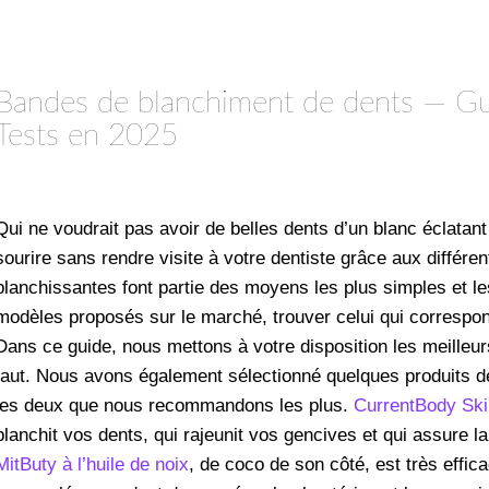
Bandes de blanchiment de dents — Gui
Tests en 2025
Qui ne voudrait pas avoir de belles dents d’un blanc éclatant ?
sourire sans rendre visite à votre dentiste grâce aux différ
blanchissantes font partie des moyens les plus simples et l
modèles proposés sur le marché, trouver celui qui correspon
Dans ce guide, nous mettons à votre disposition les meilleurs
faut. Nous avons également sélectionné quelques produits d
les deux que nous recommandons les plus.
CurrentBody Sk
blanchit vos dents, qui rajeunit vos gencives et qui assure l
MitButy à l’huile de noix
, de coco de son côté, est très effic