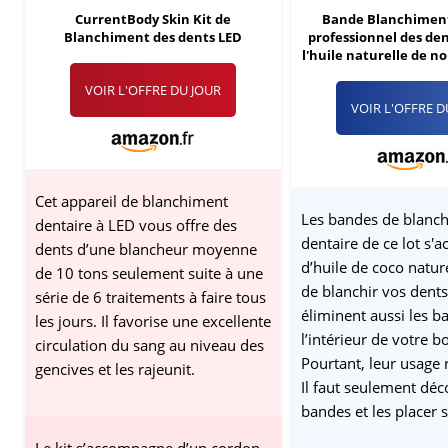
CurrentBody Skin Kit de
Bande Blanchimen
Blanchiment des dents LED
professionnel des de
l'huile naturelle de no
bandes de blanchi
VOIR L'OFFRE DU JOUR
dérapantes 21 Sé
VOIR L'OFFRE D
Blanchiment D
Cet appareil de blanchiment
Les bandes de blanc
dentaire à LED vous offre des
dentaire de ce lot s
dents d’une blancheur moyenne
d’huile de coco nature
de 10 tons seulement suite à une
de blanchir vos dents,
série de 6 traitements à faire tous
éliminent aussi les ba
les jours. Il favorise une excellente
l’intérieur de votre b
circulation du sang au niveau des
Pourtant, leur usage 
gencives et les rajeunit.
Il faut seulement déco
bandes et les placer 