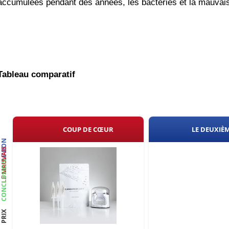
accumulées pendant des années, les bactéries et la mauvai
Tableau comparatif
COUP DE CŒUR
LE DEUXIÈ
LE BON
LE MAUVAIS
CONCLUSION
PRIX