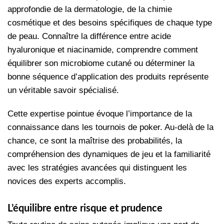
approfondie de la dermatologie, de la chimie
cosmétique et des besoins spécifiques de chaque type
de peau. Connaître la différence entre acide
hyaluronique et niacinamide, comprendre comment
équilibrer son microbiome cutané ou déterminer la
bonne séquence d’application des produits représente
un véritable savoir spécialisé.
Cette expertise pointue évoque l’importance de la
connaissance dans les tournois de poker. Au-delà de la
chance, ce sont la maîtrise des probabilités, la
compréhension des dynamiques de jeu et la familiarité
avec les stratégies avancées qui distinguent les
novices des experts accomplis.
L’équilibre entre risque et prudence