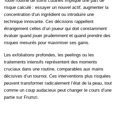
Toute routine de soins cutanés implique une part de
risque calculé : essayer un nouvel actif, augmenter la
concentration d’un ingrédient ou introduire une
technique innovante. Ces décisions rappellent
étrangement celles d’un joueur qui doit constamment
évaluer quand jouer prudemment et quand prendre des
risques mesurés pour maximiser ses gains.
Les exfoliations profondes, les peelings ou les
traitements intensifs représentent des moments
cruciaux dans une routine, comparables aux mains
décisives d’un tournoi. Ces interventions plus risquées
peuvent transformer radicalement l’état de la peau, tout
comme un coup audacieux peut changer le cours d’une
partie sur Frumzi.