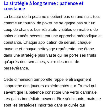
La stratégie à long terme : patience et
constance
La beauté de la peau ne s’obtient pas en une nuit, tout
comme un tournoi de poker ne se gagne pas sur un
coup de chance. Les résultats visibles en matière de
soins cutanés nécessitent une approche méthodique et
constante. Chaque application de sérum, chaque
masque et chaque nettoyage représente une étape
dans une stratégie plus vaste qui ne porte ses fruits
qu’après des semaines, voire des mois de
persévérance.
Cette dimension temporelle rappelle étrangement
l’approche des joueurs expérimentés sur Frumzi qui
savent que la patience constitue une vertu cardinale.
Les gains immédiats peuvent être séduisants, mais ce
sont les stratégies inscrites dans la durée qui