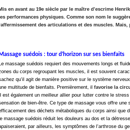
Mis en avant au 19e siècle par le maître d’escrime Henri
les performances physiques. Comme son nom le suggère, 
raffermissement des articulations et des muscles. Mais,
Massage suédois : tour d’horizon sur ses bienfaits
Le massage suédois requiert des mouvements longs et fluides 
zones du corps regroupant les muscles, il est souvent car
sachez qu’il agit de manière positive sur le système nerveux
une multitude de bienfaits. Premièrement, il
favorise la cir
Il est également un meilleur allier pour lutter contre le stres
sensation de bien-être. Ce type de massage vous offre une s
efficacement des déchets métaboliques du corps ainsi que de
le massage suédois réduit les douleurs au dos et la détres
apaiseraient, par ailleurs, les symptômes de l’arthrose du g