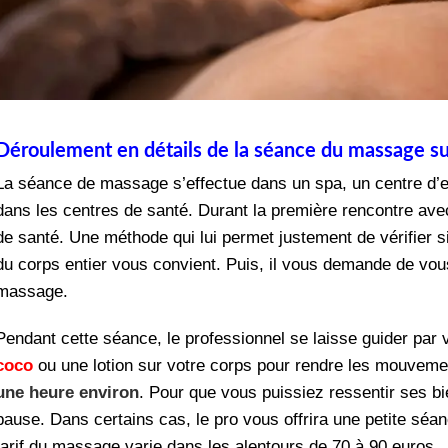
Déroulement en détails de la séance du massage s
La séance de massage s’effectue dans un spa, un centre d’es
dans les centres de santé. Durant la première rencontre avec 
de santé. Une méthode qui lui permet justement de vérifier s
du corps entier vous convient. Puis, il vous demande de vous
massage.
Pendant cette séance, le professionnel se laisse guider par vo
coco
ou une lotion sur votre corps pour rendre les mouveme
une heure environ
. Pour que vous puissiez ressentir ses b
pause. Dans certains cas, le pro vous offrira une petite séan
tarif du massage varie dans les alentours de 70 à 90 euros.