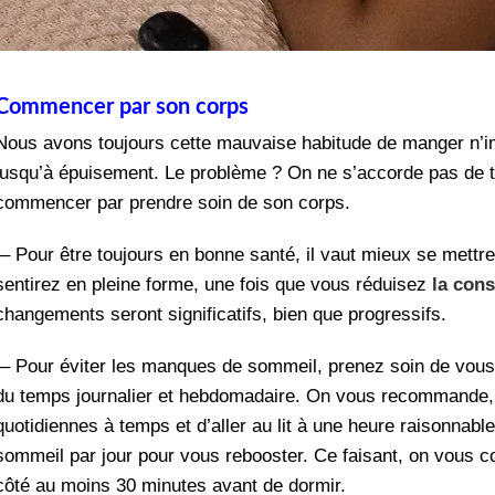
Commencer par son corps
Nous avons toujours cette mauvaise habitude de manger n’im
jusqu’à épuisement. Le problème ? On ne s’accorde pas de t
commencer par prendre soin de son corps.
– Pour être toujours en bonne santé, il vaut mieux se mettr
sentirez en pleine forme, une fois que vous réduisez
la con
changements seront significatifs, bien que progressifs.
– Pour éviter les manques de sommeil, prenez soin de vous
du temps journalier et hebdomadaire. On vous recommande, d
quotidiennes à temps et d’aller au lit à une heure raisonnab
sommeil par jour pour vous rebooster. Ce faisant, on vous co
côté au moins 30 minutes avant de dormir.