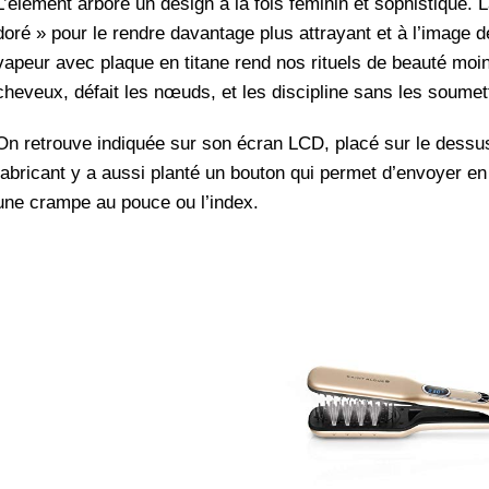
L’élément arbore un design à la fois féminin et sophistiqué. L
doré » pour le rendre davantage plus attrayant et à l’image 
vapeur avec plaque en titane rend nos rituels de beauté moi
cheveux, défait les nœuds, et les discipline sans les soumet
On retrouve indiquée sur son écran LCD, placé sur le dessus
fabricant y a aussi planté un bouton qui permet d’envoyer e
une crampe au pouce ou l’index.