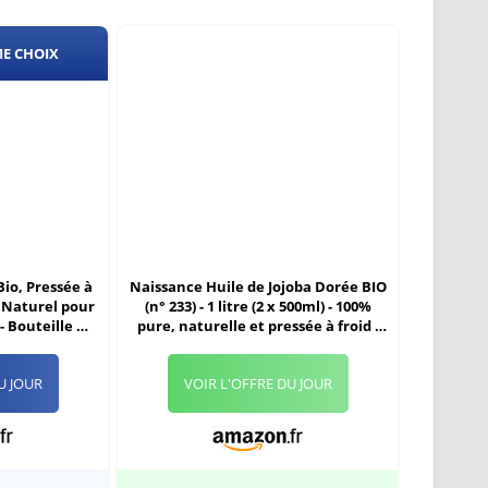
ME CHOIX
Bio, Pressée à
Naissance Huile de Jojoba Dorée BIO
% Naturel pour
(n° 233) - 1 litre (2 x 500ml) - 100%
- Bouteille en
pure, naturelle et pressée à froid -
e en France
pour le soin de la peau, du corps et
des cheveux - vegan et sans OGM
U JOUR
VOIR L'OFFRE DU JOUR