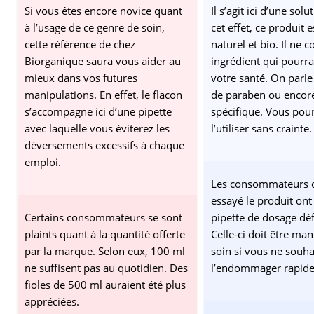
Si vous êtes encore novice quant
Il s’agit ici d’une sol
à l’usage de ce genre de soin,
cet effet, ce produit 
cette référence de chez
naturel et bio. Il ne 
Biorganique saura vous aider au
ingrédient qui pourra
mieux dans vos futures
votre santé. On par
manipulations. En effet, le flacon
de paraben ou encor
s’accompagne ici d’une pipette
spécifique. Vous pour
avec laquelle vous éviterez les
l’utiliser sans crainte.
déversements excessifs à chaque
emploi.
Les consommateurs q
essayé le produit ont
Certains consommateurs se sont
pipette de dosage dé
plaints quant à la quantité offerte
Celle-ci doit être ma
par la marque. Selon eux, 100 ml
soin si vous ne souha
ne suffisent pas au quotidien. Des
l’endommager rapid
fioles de 500 ml auraient été plus
appréciées.