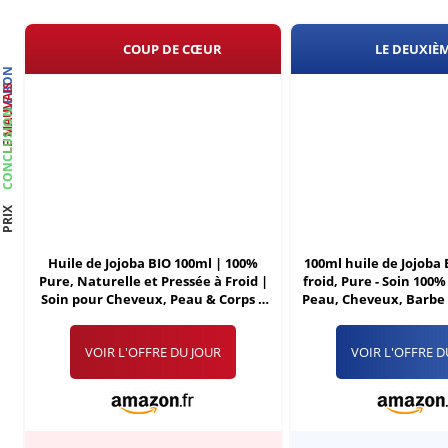
COUP DE CŒUR
LE DEUXIÈ
LE BON
LE MAUVAIS
CONCLUSION
PRIX
Huile de Jojoba BIO 100ml | 100%
100ml huile de Jojoba 
Pure, Naturelle et Pressée à Froid |
froid, Pure - Soin 100
Soin pour Cheveux, Peau & Corps |
Peau, Cheveux, Barbe 
Vegan & Cruelty Free | Jojoba oil |
verre - Embouteillé
Flacon en Verre + Pipette
VOIR L'OFFRE DU JOUR
VOIR L'OFFRE D