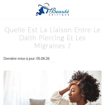
Quelle Est La Liaison Entre Le
Daith Piercing Et Les
Migraines ?
Dernière mise à jour: 05.08.26