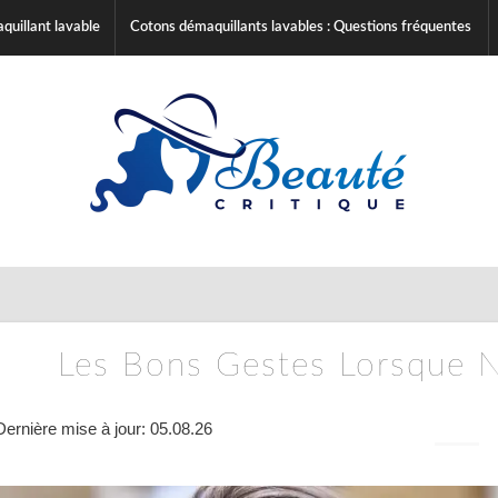
uillant lavable
Cotons démaquillants lavables : Questions fréquentes
Les Bons Gestes Lorsque N
Dernière mise à jour: 05.08.26