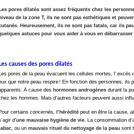
Les pores dilatés sont assez fréquents chez les personn
niveau de la zone T, ils ne sont pas esthétiques et pe
cutanés. Heureusement, ils ne sont pas fatals, car ils pe
quelques astuces pour vous aider à vous en débarrasser 
Les causes des pores dilatés
Les pores de la peau évacuent les cellules mortes, l’ excès 
eux que notre peau respire ! En fonction des personnes, ils 
apparents. À cause des
hormones androgènes
durant la pu
chez les hommes. Mais d’autres facteurs peuvent aussi influe
Pour certains concernés,
l’hérédité
peut en être la cause, al
s’agir d’
une mauvaise hygiène de vie
. La consommation d’a
tabac
, ou un
mauvais rituel du nettoyage de la peau
sont t