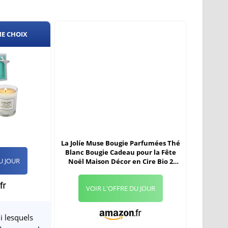
ME CHOIX
La Jolíe Muse Bougie Parfumées Thé
Blanc Bougie Cadeau pour la Fête
U JOUR
Noël Maison Décor en Cire Bio 2
Mèches 40-50 Heures,400g, bougie
hiver cadeau de noel bougie cadeau
VOIR L'OFFRE DU JOUR
i lesquels