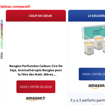
Tableau comparatif
COUP DE CŒUR
LE DEUXIÈ
LE BON
LE MAUVAIS
CONCLUSION
PRIX
Bougies Parfumées Cadeau Cire De
Soja, Aromathérapie Bougies pour
VOIR L'OFFRE D
la Fête des Noël, Mères,
Anniversaire, la Saint Valentin 8
Pack, Cadeau de Femmes,
VOIR L'OFFRE DU JOUR
Soulagement Stress,
Aromathérapie, Baignade, Yoga
Il y a 3 parfums parm