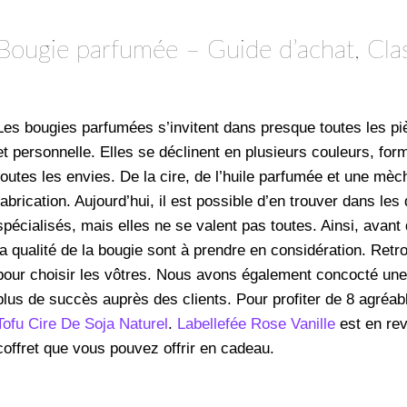
Bougie parfumée – Guide d’achat, Cla
Les bougies parfumées s’invitent dans presque toutes les pi
et personnelle. Elles se déclinent en plusieurs couleurs, form
toutes les envies. De la cire, de l’huile parfumée et une mèch
fabrication. Aujourd’hui, il est possible d’en trouver dans les
spécialisés, mais elles ne se valent pas toutes. Ainsi, avant
la qualité de la bougie sont à prendre en considération. Ret
pour choisir les vôtres. Nous avons également concocté une 
plus de succès auprès des clients. Pour profiter de 8 agréa
Tofu Cire De Soja Naturel
.
Labellefée Rose Vanille
est en rev
coffret que vous pouvez offrir en cadeau.